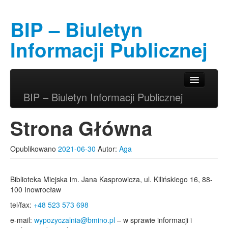
BIP – Biuletyn
Informacji Publicznej
Przeskocz do tekstu
Przeskocz do widgetów
Główne menu
BIP – Biuletyn Informacji Publicznej
Strona Główna
Opublikowano
2021-06-30
Autor:
Aga
Biblioteka Miejska im. Jana Kasprowicza, ul. Kilińskiego 16, 88-
100 Inowrocław
tel/fax:
+48 523 573 698
e-mail:
wypozyczalnia@bmino.pl
– w sprawie informacji i