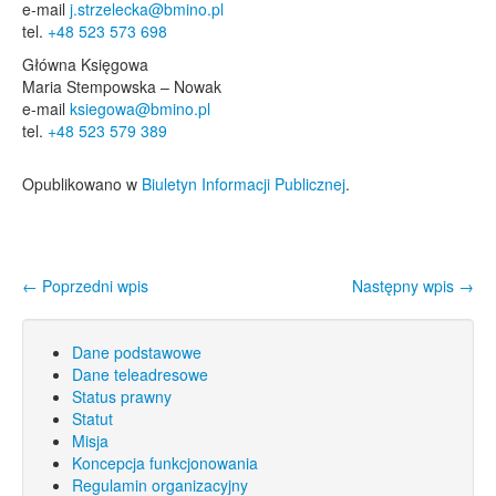
e-mail
j.strzelecka@bmino.pl
tel.
+48 523 573 698
Główna Księgowa
Maria Stempowska – Nowak
e-mail
ksiegowa@bmino.pl
tel.
+48 523 579 389
Opublikowano w
Biuletyn Informacji Publicznej
.
←
Poprzedni wpis
Następny wpis
→
Nawigacja wpisu
Dane podstawowe
Dane teleadresowe
Status prawny
Statut
Misja
Koncepcja funkcjonowania
Regulamin organizacyjny