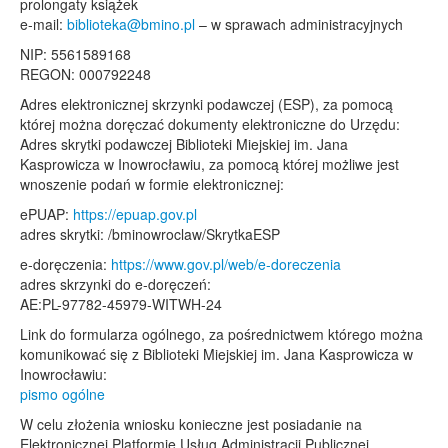
prolongaty książek
e-mail:
biblioteka@bmino.pl
– w sprawach administracyjnych
NIP: 5561589168
REGON: 000792248
Adres elektronicznej skrzynki podawczej (ESP), za pomocą
której można doręczać dokumenty elektroniczne do Urzędu:
Adres skrytki podawczej Biblioteki Miejskiej im. Jana
Kasprowicza w Inowrocławiu, za pomocą której możliwe jest
wnoszenie podań w formie elektronicznej:
ePUAP:
https://epuap.gov.pl
adres skrytki: /bminowroclaw/SkrytkaESP
e-doręczenia:
https://www.gov.pl/web/e-doreczenia
adres skrzynki do e-doręczeń:
AE:PL-97782-45979-WITWH-24
Link do formularza ogólnego, za pośrednictwem którego można
komunikować się z Biblioteki Miejskiej im. Jana Kasprowicza w
Inowrocławiu:
pismo ogólne
W celu złożenia wniosku konieczne jest posiadanie na
Elektronicznej Platformie Usług Administracji Publicznej