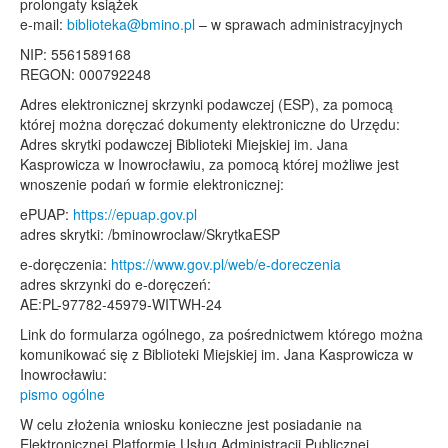
prolongaty książek
e-mail:
biblioteka@bmino.pl
– w sprawach administracyjnych
NIP: 5561589168
REGON: 000792248
Adres elektronicznej skrzynki podawczej (ESP), za pomocą
której można doręczać dokumenty elektroniczne do Urzędu:
Adres skrytki podawczej Biblioteki Miejskiej im. Jana
Kasprowicza w Inowrocławiu, za pomocą której możliwe jest
wnoszenie podań w formie elektronicznej:
ePUAP:
https://epuap.gov.pl
adres skrytki: /bminowroclaw/SkrytkaESP
e-doręczenia:
https://www.gov.pl/web/e-doreczenia
adres skrzynki do e-doręczeń:
AE:PL-97782-45979-WITWH-24
Link do formularza ogólnego, za pośrednictwem którego można
komunikować się z Biblioteki Miejskiej im. Jana Kasprowicza w
Inowrocławiu:
pismo ogólne
W celu złożenia wniosku konieczne jest posiadanie na
Elektronicznej Platformie Usług Administracji Publicznej