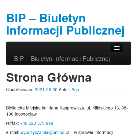
BIP – Biuletyn
Informacji Publicznej
Przeskocz do tekstu
Przeskocz do widgetów
Główne menu
BIP – Biuletyn Informacji Publicznej
Strona Główna
Opublikowano
2021-06-30
Autor:
Aga
Biblioteka Miejska im. Jana Kasprowicza, ul. Kilińskiego 16, 88-
100 Inowrocław
tel/fax:
+48 523 573 698
e-mail:
wypozyczalnia@bmino.pl
– w sprawie informacji i