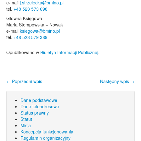
e-mail
j.strzelecka@bmino.pl
tel.
+48 523 573 698
Główna Księgowa
Maria Stempowska – Nowak
e-mail
ksiegowa@bmino.pl
tel.
+48 523 579 389
Opublikowano w
Biuletyn Informacji Publicznej
.
←
Poprzedni wpis
Następny wpis
→
Nawigacja wpisu
Dane podstawowe
Dane teleadresowe
Status prawny
Statut
Misja
Koncepcja funkcjonowania
Regulamin organizacyjny