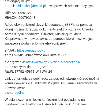
prolongaty książek
e-mail:
biblioteka@bmino.pl
– w sprawach administracyjnych
NIP: 5561589168
REGON: 000792248
Adres elektronicznej skrzynki podawczej (ESP), za pomocą
której można doręczać dokumenty elektroniczne do Urzędu:
Adres skrytki podawczej Biblioteki Miejskiej im. Jana
Kasprowicza w Inowrocławiu, za pomocą której możliwe jest
wnoszenie podań w formie elektronicznej:
ePUAP:
https://epuap.gov.pl
adres skrytki: /bminowroclaw/SkrytkaESP
e-doręczenia:
https://www.gov.pl/web/e-doreczenia
adres skrzynki do e-doręczeń:
AE:PL-97782-45979-WITWH-24
Link do formularza ogólnego, za pośrednictwem którego można
komunikować się z Biblioteki Miejskiej im. Jana Kasprowicza w
Inowrocławiu:
pismo ogólne
W celu złożenia wniosku konieczne jest posiadanie na
Elektronicznej Platformie Usług Administracji Publicznej