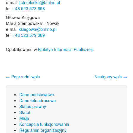
e-mail
j.strzelecka@bmino.pl
tel.
+48 523 573 698
Główna Księgowa
Maria Stempowska – Nowak
e-mail
ksiegowa@bmino.pl
tel.
+48 523 579 389
Opublikowano w
Biuletyn Informacji Publicznej
.
←
Poprzedni wpis
Następny wpis
→
Nawigacja wpisu
Dane podstawowe
Dane teleadresowe
Status prawny
Statut
Misja
Koncepcja funkcjonowania
Regulamin organizacyjny