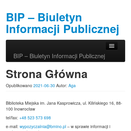
BIP – Biuletyn
Informacji Publicznej
Przeskocz do tekstu
Przeskocz do widgetów
Główne menu
BIP – Biuletyn Informacji Publicznej
Strona Główna
Opublikowano
2021-06-30
Autor:
Aga
Biblioteka Miejska im. Jana Kasprowicza, ul. Kilińskiego 16, 88-
100 Inowrocław
tel/fax:
+48 523 573 698
e-mail:
wypozyczalnia@bmino.pl
– w sprawie informacji i