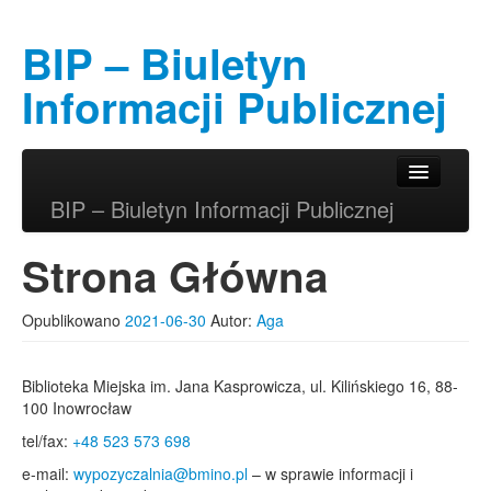
BIP – Biuletyn
Informacji Publicznej
Przeskocz do tekstu
Przeskocz do widgetów
Główne menu
BIP – Biuletyn Informacji Publicznej
Strona Główna
Opublikowano
2021-06-30
Autor:
Aga
Biblioteka Miejska im. Jana Kasprowicza, ul. Kilińskiego 16, 88-
100 Inowrocław
tel/fax:
+48 523 573 698
e-mail:
wypozyczalnia@bmino.pl
– w sprawie informacji i