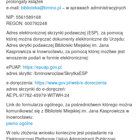
prolongaty książek
e-mail:
biblioteka@bmino.pl
– w sprawach administracyjnych
NIP: 5561589168
REGON: 000792248
Adres elektronicznej skrzynki podawczej (ESP), za pomocą
której można doręczać dokumenty elektroniczne do Urzędu:
Adres skrytki podawczej Biblioteki Miejskiej im. Jana
Kasprowicza w Inowrocławiu, za pomocą której możliwe jest
wnoszenie podań w formie elektronicznej:
ePUAP:
https://epuap.gov.pl
adres skrytki: /bminowroclaw/SkrytkaESP
e-doręczenia:
https://www.gov.pl/web/e-doreczenia
adres skrzynki do e-doręczeń:
AE:PL-97782-45979-WITWH-24
Link do formularza ogólnego, za pośrednictwem którego można
komunikować się z Biblioteki Miejskiej im. Jana Kasprowicza w
Inowrocławiu:
pismo ogólne
W celu złożenia wniosku konieczne jest posiadanie na
Elektronicznej Platformie Usług Administracji Publicznej