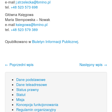
e-mail
j.strzelecka@bmino.pl
tel.
+48 523 573 698
Główna Księgowa
Maria Stempowska – Nowak
e-mail
ksiegowa@bmino.pl
tel.
+48 523 579 389
Opublikowano w
Biuletyn Informacji Publicznej
.
←
Poprzedni wpis
Następny wpis
→
Nawigacja wpisu
Dane podstawowe
Dane teleadresowe
Status prawny
Statut
Misja
Koncepcja funkcjonowania
Regulamin organizacyjny