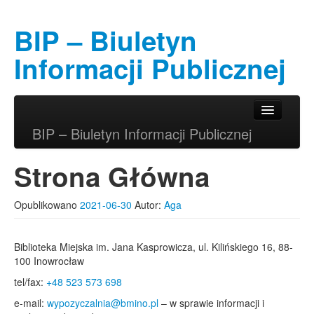
BIP – Biuletyn
Informacji Publicznej
Przeskocz do tekstu
Przeskocz do widgetów
Główne menu
BIP – Biuletyn Informacji Publicznej
Strona Główna
Opublikowano
2021-06-30
Autor:
Aga
Biblioteka Miejska im. Jana Kasprowicza, ul. Kilińskiego 16, 88-
100 Inowrocław
tel/fax:
+48 523 573 698
e-mail:
wypozyczalnia@bmino.pl
– w sprawie informacji i