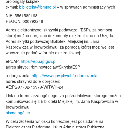
prolongaty książek
e-mail:
biblioteka@bmino.pl
– w sprawach administracyjnych
NIP: 5561589168
REGON: 000792248
Adres elektronicznej skrzynki podawczej (ESP), za pomocą
której można doręczać dokumenty elektroniczne do Urzędu:
Adres skrytki podawczej Biblioteki Miejskiej im. Jana
Kasprowicza w Inowrocławiu, za pomocą której możliwe jest
wnoszenie podań w formie elektronicznej:
ePUAP:
https://epuap.gov.pl
adres skrytki: /bminowroclaw/SkrytkaESP
e-doręczenia:
https://www.gov.pl/web/e-doreczenia
adres skrzynki do e-doręczeń:
AE:PL-97782-45979-WITWH-24
Link do formularza ogólnego, za pośrednictwem którego można
komunikować się z Biblioteki Miejskiej im. Jana Kasprowicza w
Inowrocławiu:
pismo ogólne
W celu złożenia wniosku konieczne jest posiadanie na
Elektronicznej Platformie Usług Administracji Publicznej