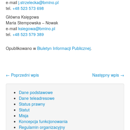
e-mail
j.strzelecka@bmino.pl
tel.
+48 523 573 698
Główna Księgowa
Maria Stempowska – Nowak
e-mail
ksiegowa@bmino.pl
tel.
+48 523 579 389
Opublikowano w
Biuletyn Informacji Publicznej
.
←
Poprzedni wpis
Następny wpis
→
Nawigacja wpisu
Dane podstawowe
Dane teleadresowe
Status prawny
Statut
Misja
Koncepcja funkcjonowania
Regulamin organizacyjny