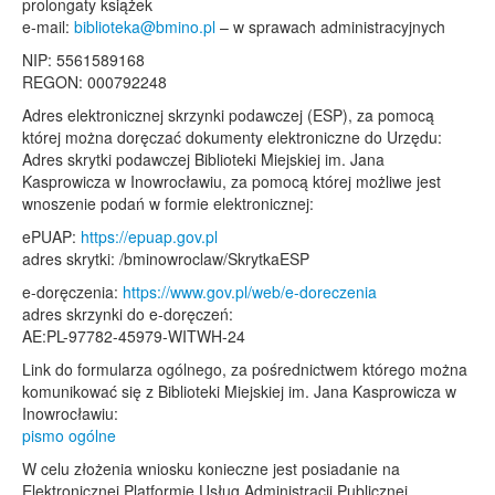
prolongaty książek
e-mail:
biblioteka@bmino.pl
– w sprawach administracyjnych
NIP: 5561589168
REGON: 000792248
Adres elektronicznej skrzynki podawczej (ESP), za pomocą
której można doręczać dokumenty elektroniczne do Urzędu:
Adres skrytki podawczej Biblioteki Miejskiej im. Jana
Kasprowicza w Inowrocławiu, za pomocą której możliwe jest
wnoszenie podań w formie elektronicznej:
ePUAP:
https://epuap.gov.pl
adres skrytki: /bminowroclaw/SkrytkaESP
e-doręczenia:
https://www.gov.pl/web/e-doreczenia
adres skrzynki do e-doręczeń:
AE:PL-97782-45979-WITWH-24
Link do formularza ogólnego, za pośrednictwem którego można
komunikować się z Biblioteki Miejskiej im. Jana Kasprowicza w
Inowrocławiu:
pismo ogólne
W celu złożenia wniosku konieczne jest posiadanie na
Elektronicznej Platformie Usług Administracji Publicznej