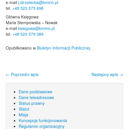
e-mail
j.strzelecka@bmino.pl
tel.
+48 523 573 698
Główna Księgowa
Maria Stempowska – Nowak
e-mail
ksiegowa@bmino.pl
tel.
+48 523 579 389
Opublikowano w
Biuletyn Informacji Publicznej
.
←
Poprzedni wpis
Następny wpis
→
Nawigacja wpisu
Dane podstawowe
Dane teleadresowe
Status prawny
Statut
Misja
Koncepcja funkcjonowania
Regulamin organizacyjny