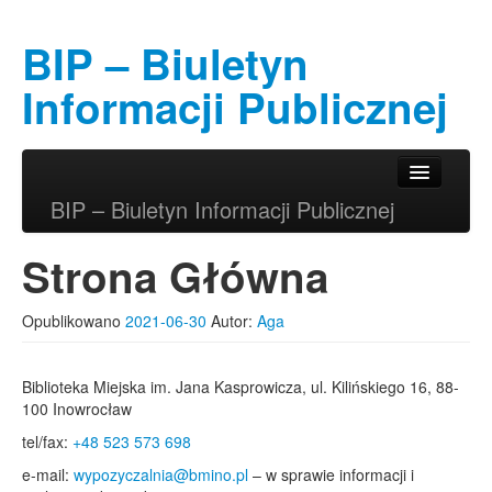
BIP – Biuletyn
Informacji Publicznej
Przeskocz do tekstu
Przeskocz do widgetów
Główne menu
BIP – Biuletyn Informacji Publicznej
Strona Główna
Opublikowano
2021-06-30
Autor:
Aga
Biblioteka Miejska im. Jana Kasprowicza, ul. Kilińskiego 16, 88-
100 Inowrocław
tel/fax:
+48 523 573 698
e-mail:
wypozyczalnia@bmino.pl
– w sprawie informacji i