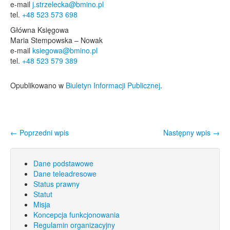
e-mail
j.strzelecka@bmino.pl
tel.
+48 523 573 698
Główna Księgowa
Maria Stempowska – Nowak
e-mail
ksiegowa@bmino.pl
tel.
+48 523 579 389
Opublikowano w
Biuletyn Informacji Publicznej
.
←
Poprzedni wpis
Następny wpis
→
Nawigacja wpisu
Dane podstawowe
Dane teleadresowe
Status prawny
Statut
Misja
Koncepcja funkcjonowania
Regulamin organizacyjny