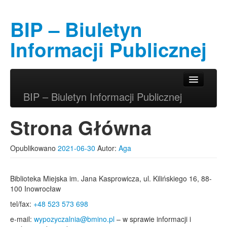
BIP – Biuletyn
Informacji Publicznej
Przeskocz do tekstu
Przeskocz do widgetów
Główne menu
BIP – Biuletyn Informacji Publicznej
Strona Główna
Opublikowano
2021-06-30
Autor:
Aga
Biblioteka Miejska im. Jana Kasprowicza, ul. Kilińskiego 16, 88-
100 Inowrocław
tel/fax:
+48 523 573 698
e-mail:
wypozyczalnia@bmino.pl
– w sprawie informacji i