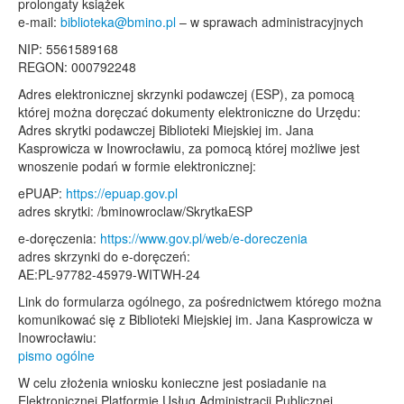
prolongaty książek
e-mail:
biblioteka@bmino.pl
– w sprawach administracyjnych
NIP: 5561589168
REGON: 000792248
Adres elektronicznej skrzynki podawczej (ESP), za pomocą
której można doręczać dokumenty elektroniczne do Urzędu:
Adres skrytki podawczej Biblioteki Miejskiej im. Jana
Kasprowicza w Inowrocławiu, za pomocą której możliwe jest
wnoszenie podań w formie elektronicznej:
ePUAP:
https://epuap.gov.pl
adres skrytki: /bminowroclaw/SkrytkaESP
e-doręczenia:
https://www.gov.pl/web/e-doreczenia
adres skrzynki do e-doręczeń:
AE:PL-97782-45979-WITWH-24
Link do formularza ogólnego, za pośrednictwem którego można
komunikować się z Biblioteki Miejskiej im. Jana Kasprowicza w
Inowrocławiu:
pismo ogólne
W celu złożenia wniosku konieczne jest posiadanie na
Elektronicznej Platformie Usług Administracji Publicznej