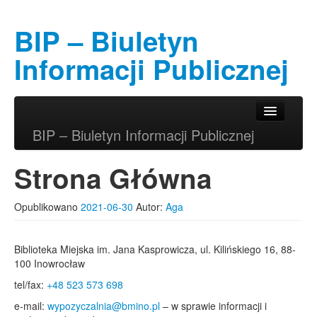
BIP – Biuletyn
Informacji Publicznej
Przeskocz do tekstu
Przeskocz do widgetów
Główne menu
BIP – Biuletyn Informacji Publicznej
Strona Główna
Opublikowano
2021-06-30
Autor:
Aga
Biblioteka Miejska im. Jana Kasprowicza, ul. Kilińskiego 16, 88-
100 Inowrocław
tel/fax:
+48 523 573 698
e-mail:
wypozyczalnia@bmino.pl
– w sprawie informacji i