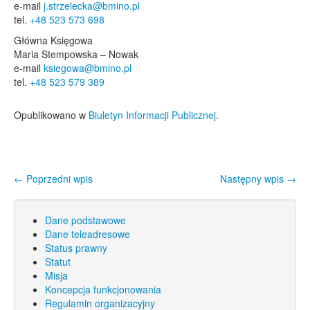
e-mail
j.strzelecka@bmino.pl
tel.
+48 523 573 698
Główna Księgowa
Maria Stempowska – Nowak
e-mail
ksiegowa@bmino.pl
tel.
+48 523 579 389
Opublikowano w
Biuletyn Informacji Publicznej
.
←
Poprzedni wpis
Następny wpis
→
Nawigacja wpisu
Dane podstawowe
Dane teleadresowe
Status prawny
Statut
Misja
Koncepcja funkcjonowania
Regulamin organizacyjny