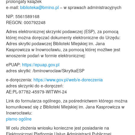
prolongaty książek
e-mail:
biblioteka@bmino.pl
– w sprawach administracyjnych
NIP: 5561589168
REGON: 000792248
Adres elektronicznej skrzynki podawczej (ESP), za pomocą
której można doręczać dokumenty elektroniczne do Urzędu:
Adres skrytki podawczej Biblioteki Miejskiej im. Jana
Kasprowicza w Inowrocławiu, za pomocą której możliwe jest
wnoszenie podań w formie elektronicznej:
ePUAP:
https://epuap.gov.pl
adres skrytki: /bminowroclaw/SkrytkaESP
e-doręczenia:
https://www.gov.pl/web/e-doreczenia
adres skrzynki do e-doręczeń:
AE:PL-97782-45979-WITWH-24
Link do formularza ogólnego, za pośrednictwem którego można
komunikować się z Biblioteki Miejskiej im. Jana Kasprowicza w
Inowrocławiu:
pismo ogólne
W celu złożenia wniosku konieczne jest posiadanie na
Elektronicznej Platformie Usług Administracji Publicznej