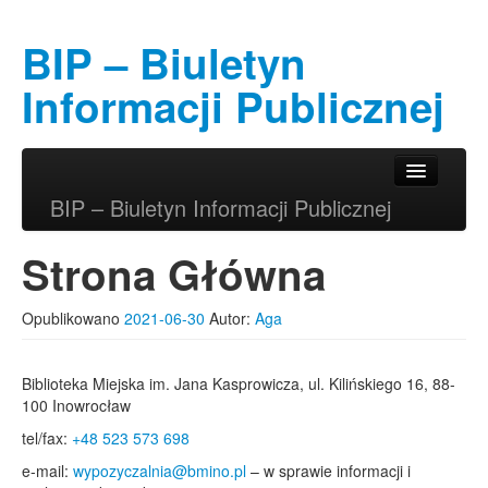
BIP – Biuletyn
Informacji Publicznej
Przeskocz do tekstu
Przeskocz do widgetów
Główne menu
BIP – Biuletyn Informacji Publicznej
Strona Główna
Opublikowano
2021-06-30
Autor:
Aga
Biblioteka Miejska im. Jana Kasprowicza, ul. Kilińskiego 16, 88-
100 Inowrocław
tel/fax:
+48 523 573 698
e-mail:
wypozyczalnia@bmino.pl
– w sprawie informacji i