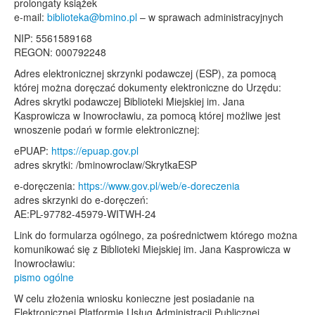
prolongaty książek
e-mail:
biblioteka@bmino.pl
– w sprawach administracyjnych
NIP: 5561589168
REGON: 000792248
Adres elektronicznej skrzynki podawczej (ESP), za pomocą
której można doręczać dokumenty elektroniczne do Urzędu:
Adres skrytki podawczej Biblioteki Miejskiej im. Jana
Kasprowicza w Inowrocławiu, za pomocą której możliwe jest
wnoszenie podań w formie elektronicznej:
ePUAP:
https://epuap.gov.pl
adres skrytki: /bminowroclaw/SkrytkaESP
e-doręczenia:
https://www.gov.pl/web/e-doreczenia
adres skrzynki do e-doręczeń:
AE:PL-97782-45979-WITWH-24
Link do formularza ogólnego, za pośrednictwem którego można
komunikować się z Biblioteki Miejskiej im. Jana Kasprowicza w
Inowrocławiu:
pismo ogólne
W celu złożenia wniosku konieczne jest posiadanie na
Elektronicznej Platformie Usług Administracji Publicznej