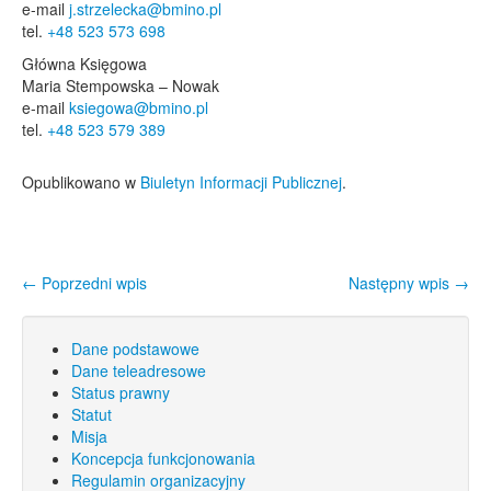
e-mail
j.strzelecka@bmino.pl
tel.
+48 523 573 698
Główna Księgowa
Maria Stempowska – Nowak
e-mail
ksiegowa@bmino.pl
tel.
+48 523 579 389
Opublikowano w
Biuletyn Informacji Publicznej
.
←
Poprzedni wpis
Następny wpis
→
Nawigacja wpisu
Dane podstawowe
Dane teleadresowe
Status prawny
Statut
Misja
Koncepcja funkcjonowania
Regulamin organizacyjny