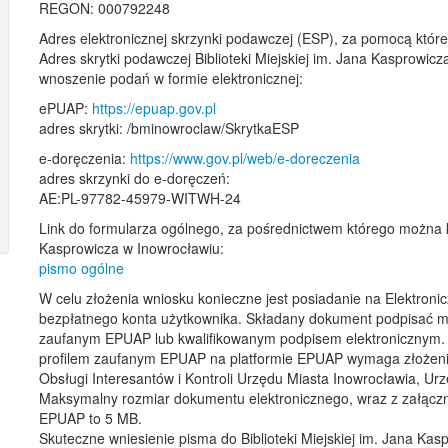
REGON: 000792248
Adres elektronicznej skrzynki podawczej (ESP), za pomocą któr
Adres skrytki podawczej Biblioteki Miejskiej im. Jana Kasprowic
wnoszenie podań w formie elektronicznej:
ePUAP:
https://epuap.gov.pl
adres skrytki: /bminowroclaw/SkrytkaESP
e-doręczenia:
https://www.gov.pl/web/e-doreczenia
adres skrzynki do e-doręczeń:
AE:PL-97782-45979-WITWH-24
Link do formularza ogólnego, za pośrednictwem którego można ko
Kasprowicza w Inowrocławiu:
pismo ogólne
W celu złożenia wniosku konieczne jest posiadanie na Elektronic
bezpłatnego konta użytkownika. Składany dokument podpisać m
zaufanym EPUAP lub kwalifikowanym podpisem elektronicznym. 
profilem zaufanym EPUAP na platformie EPUAP wymaga złożeni
Obsługi Interesantów i Kontroli Urzędu Miasta Inowrocławia, 
Maksymalny rozmiar dokumentu elektronicznego, wraz z załączni
EPUAP to 5 MB.
Skuteczne wniesienie pisma do Biblioteki Miejskiej im. Jana Ka