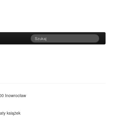
100 Inowrocław
gaty książek