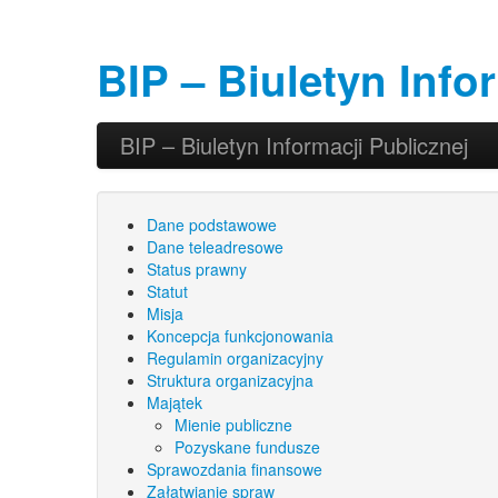
BIP – Biuletyn Info
Przeskocz do tekstu
Przeskocz do widgetów
BIP – Biuletyn Informacji Publicznej
Główne menu
Dane podstawowe
Dane teleadresowe
Status prawny
Statut
Misja
Koncepcja funkcjonowania
Regulamin organizacyjny
Struktura organizacyjna
Majątek
Mienie publiczne
Pozyskane fundusze
Sprawozdania finansowe
Załatwianie spraw