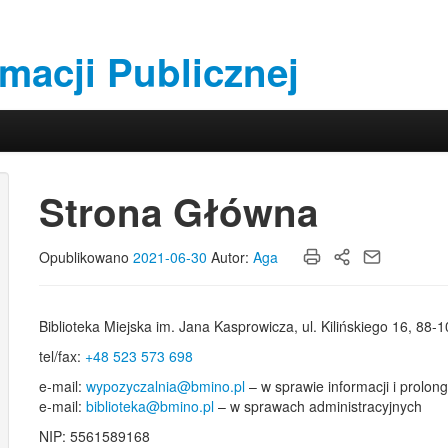
rmacji Publicznej
Strona Główna
Opublikowano
2021-06-30
Autor:
Aga
Biblioteka Miejska im. Jana Kasprowicza, ul. Kilińskiego 16, 88-
tel/fax:
+48 523 573 698
e-mail:
wypozyczalnia@bmino.pl
– w sprawie informacji i prolon
e-mail:
biblioteka@bmino.pl
– w sprawach administracyjnych
NIP: 5561589168