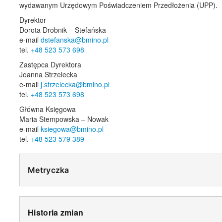
wydawanym Urzędowym Poświadczeniem Przedłożenia (UPP).
Dyrektor
Dorota Drobnik – Stefańska
e-mail
dstefanska@bmino.pl
tel.
+48 523 573 698
Zastępca Dyrektora
Joanna Strzelecka
e-mail
j.strzelecka@bmino.pl
tel.
+48 523 573 698
Główna Księgowa
Maria Stempowska – Nowak
e-mail
ksiegowa@bmino.pl
tel.
+48 523 579 389
Metryczka
Historia zmian