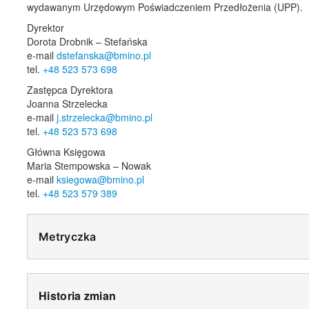
wydawanym Urzędowym Poświadczeniem Przedłożenia (UPP).
Dyrektor
Dorota Drobnik – Stefańska
e-mail
dstefanska@bmino.pl
tel.
+48 523 573 698
Zastępca Dyrektora
Joanna Strzelecka
e-mail
j.strzelecka@bmino.pl
tel.
+48 523 573 698
Główna Księgowa
Maria Stempowska – Nowak
e-mail
ksiegowa@bmino.pl
tel.
+48 523 579 389
Metryczka
Historia zmian