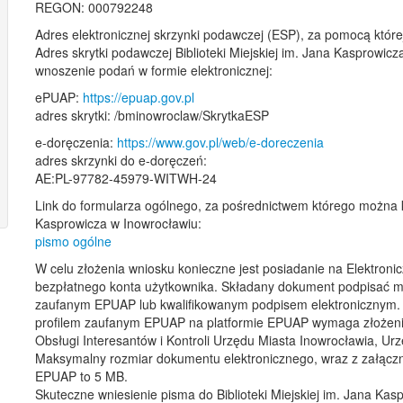
REGON: 000792248
Adres elektronicznej skrzynki podawczej (ESP), za pomocą któr
Adres skrytki podawczej Biblioteki Miejskiej im. Jana Kasprowic
wnoszenie podań w formie elektronicznej:
ePUAP:
https://epuap.gov.pl
adres skrytki: /bminowroclaw/SkrytkaESP
e-doręczenia:
https://www.gov.pl/web/e-doreczenia
adres skrzynki do e-doręczeń:
AE:PL-97782-45979-WITWH-24
Link do formularza ogólnego, za pośrednictwem którego można ko
Kasprowicza w Inowrocławiu:
pismo ogólne
W celu złożenia wniosku konieczne jest posiadanie na Elektronic
bezpłatnego konta użytkownika. Składany dokument podpisać m
zaufanym EPUAP lub kwalifikowanym podpisem elektronicznym. 
profilem zaufanym EPUAP na platformie EPUAP wymaga złożeni
Obsługi Interesantów i Kontroli Urzędu Miasta Inowrocławia, 
Maksymalny rozmiar dokumentu elektronicznego, wraz z załączni
EPUAP to 5 MB.
Skuteczne wniesienie pisma do Biblioteki Miejskiej im. Jana Ka