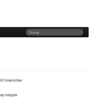
100 Inowrocław
gaty książek