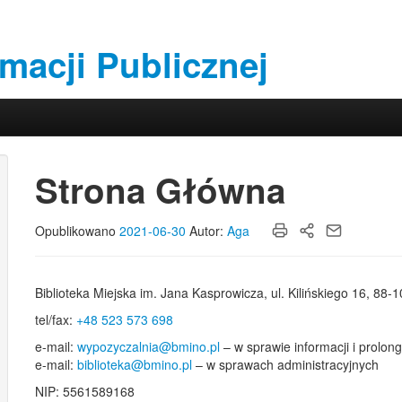
rmacji Publicznej
Strona Główna
Opublikowano
2021-06-30
Autor:
Aga
Biblioteka Miejska im. Jana Kasprowicza, ul. Kilińskiego 16, 88-
tel/fax:
+48 523 573 698
e-mail:
wypozyczalnia@bmino.pl
– w sprawie informacji i prolon
e-mail:
biblioteka@bmino.pl
– w sprawach administracyjnych
NIP: 5561589168