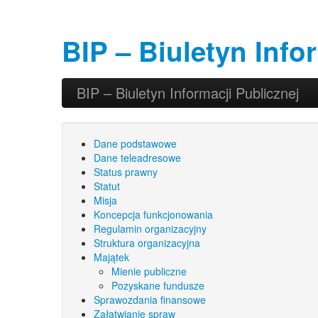
BIP – Biuletyn Info
Przeskocz do tekstu
Przeskocz do widgetów
BIP – Biuletyn Informacji Publicznej
Główne menu
Dane podstawowe
Dane teleadresowe
Status prawny
Statut
Misja
Koncepcja funkcjonowania
Regulamin organizacyjny
Struktura organizacyjna
Majątek
Mienie publiczne
Pozyskane fundusze
Sprawozdania finansowe
Załatwianie spraw