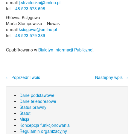
e-mail
j.strzelecka@bmino.pl
tel.
+48 523 573 698
Główna Księgowa
Maria Stempowska – Nowak
e-mail
ksiegowa@bmino.pl
tel.
+48 523 579 389
Opublikowano w
Biuletyn Informacji Publicznej
.
←
Poprzedni wpis
Następny wpis
→
Nawigacja wpisu
Dane podstawowe
Dane teleadresowe
Status prawny
Statut
Misja
Koncepcja funkcjonowania
Regulamin organizacyjny