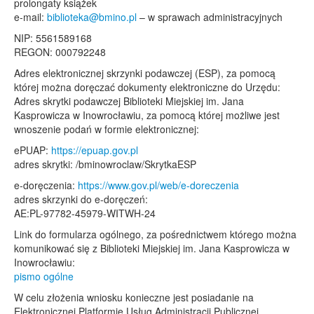
prolongaty książek
e-mail:
biblioteka@bmino.pl
– w sprawach administracyjnych
NIP: 5561589168
REGON: 000792248
Adres elektronicznej skrzynki podawczej (ESP), za pomocą
której można doręczać dokumenty elektroniczne do Urzędu:
Adres skrytki podawczej Biblioteki Miejskiej im. Jana
Kasprowicza w Inowrocławiu, za pomocą której możliwe jest
wnoszenie podań w formie elektronicznej:
ePUAP:
https://epuap.gov.pl
adres skrytki: /bminowroclaw/SkrytkaESP
e-doręczenia:
https://www.gov.pl/web/e-doreczenia
adres skrzynki do e-doręczeń:
AE:PL-97782-45979-WITWH-24
Link do formularza ogólnego, za pośrednictwem którego można
komunikować się z Biblioteki Miejskiej im. Jana Kasprowicza w
Inowrocławiu:
pismo ogólne
W celu złożenia wniosku konieczne jest posiadanie na
Elektronicznej Platformie Usług Administracji Publicznej