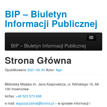
BIP – Biuletyn
Informacji Publicznej
Przeskocz do tekstu
Przeskocz do widgetów
Główne menu
BIP – Biuletyn Informacji Publicznej
Strona Główna
Opublikowano
2021-06-30
Autor:
Aga
Biblioteka Miejska im. Jana Kasprowicza, ul. Kilińskiego 16, 88-
100 Inowrocław
tel/fax:
+48 523 573 698
e-mail:
wypozyczalnia@bmino.pl
– w sprawie informacji i