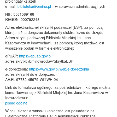
prolongaty książek
e-mail:
biblioteka@bmino.pl
– w sprawach administracyjnych
NIP: 5561589168
REGON: 000792248
Adres elektronicznej skrzynki podawczej (ESP), za pomocą
której można doręczać dokumenty elektroniczne do Urzędu:
Adres skrytki podawczej Biblioteki Miejskiej im. Jana
Kasprowicza w Inowrocławiu, za pomocą której możliwe jest
wnoszenie podań w formie elektronicznej:
ePUAP:
https://epuap.gov.pl
adres skrytki: /bminowroclaw/SkrytkaESP
e-doręczenia:
https://www.gov.pl/web/e-doreczenia
adres skrzynki do e-doręczeń:
AE:PL-97782-45979-WITWH-24
Link do formularza ogólnego, za pośrednictwem którego można
komunikować się z Biblioteki Miejskiej im. Jana Kasprowicza w
Inowrocławiu:
pismo ogólne
W celu złożenia wniosku konieczne jest posiadanie na
Elektronicznej Platformie Usług Administracji Publicznej