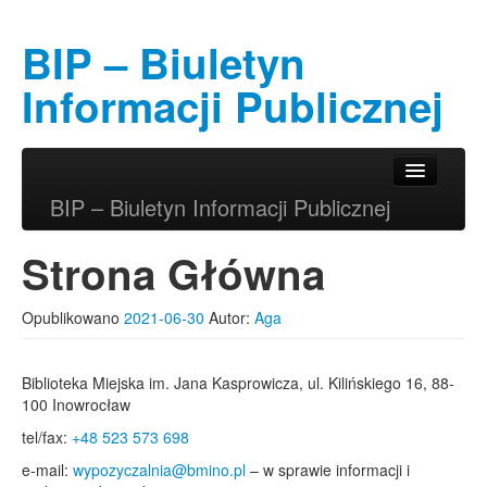
BIP – Biuletyn
Informacji Publicznej
Przeskocz do tekstu
Przeskocz do widgetów
Główne menu
BIP – Biuletyn Informacji Publicznej
Strona Główna
Opublikowano
2021-06-30
Autor:
Aga
Biblioteka Miejska im. Jana Kasprowicza, ul. Kilińskiego 16, 88-
100 Inowrocław
tel/fax:
+48 523 573 698
e-mail:
wypozyczalnia@bmino.pl
– w sprawie informacji i