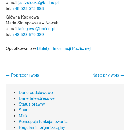
e-mail
j.strzelecka@bmino.pl
tel.
+48 523 573 698
Główna Księgowa
Maria Stempowska – Nowak
e-mail
ksiegowa@bmino.pl
tel.
+48 523 579 389
Opublikowano w
Biuletyn Informacji Publicznej
.
←
Poprzedni wpis
Następny wpis
→
Nawigacja wpisu
Dane podstawowe
Dane teleadresowe
Status prawny
Statut
Misja
Koncepcja funkcjonowania
Regulamin organizacyjny