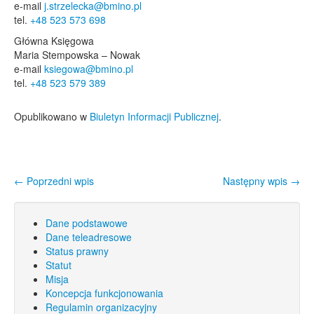
e-mail
j.strzelecka@bmino.pl
tel.
+48 523 573 698
Główna Księgowa
Maria Stempowska – Nowak
e-mail
ksiegowa@bmino.pl
tel.
+48 523 579 389
Opublikowano w
Biuletyn Informacji Publicznej
.
←
Poprzedni wpis
Następny wpis
→
Nawigacja wpisu
Dane podstawowe
Dane teleadresowe
Status prawny
Statut
Misja
Koncepcja funkcjonowania
Regulamin organizacyjny