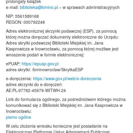
prolongaty książek
e-mail:
biblioteka@bmino.pl
– w sprawach administracyjnych
NIP: 5561589168
REGON: 000792248
Adres elektronicznej skrzynki podawczej (ESP), za pomocą
której można doręczać dokumenty elektroniczne do Urzędu:
Adres skrytki podawczej Biblioteki Miejskiej im. Jana
Kasprowicza w Inowrocławiu, za pomocą której możliwe jest
wnoszenie podań w formie elektronicznej:
ePUAP:
https://epuap.gov.pl
adres skrytki: /bminowroclaw/SkrytkaESP
e-doręczenia:
https://www.gov.pl/web/e-doreczenia
adres skrzynki do e-doręczeń:
AE:PL-97782-45979-WITWH-24
Link do formularza ogólnego, za pośrednictwem którego można
komunikować się z Biblioteki Miejskiej im. Jana Kasprowicza w
Inowrocławiu:
pismo ogólne
W celu złożenia wniosku konieczne jest posiadanie na
Elektronicznej Platformie Usług Administracji Publicznej