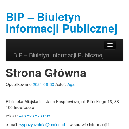
BIP – Biuletyn
Informacji Publicznej
Przeskocz do tekstu
Przeskocz do widgetów
Główne menu
BIP – Biuletyn Informacji Publicznej
Strona Główna
Opublikowano
2021-06-30
Autor:
Aga
Biblioteka Miejska im. Jana Kasprowicza, ul. Kilińskiego 16, 88-
100 Inowrocław
tel/fax:
+48 523 573 698
e-mail:
wypozyczalnia@bmino.pl
– w sprawie informacji i