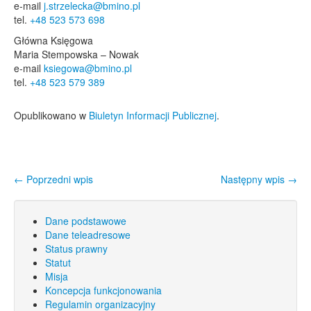
e-mail
j.strzelecka@bmino.pl
tel.
+48 523 573 698
Główna Księgowa
Maria Stempowska – Nowak
e-mail
ksiegowa@bmino.pl
tel.
+48 523 579 389
Opublikowano w
Biuletyn Informacji Publicznej
.
←
Poprzedni wpis
Następny wpis
→
Nawigacja wpisu
Dane podstawowe
Dane teleadresowe
Status prawny
Statut
Misja
Koncepcja funkcjonowania
Regulamin organizacyjny