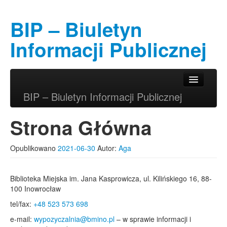
BIP – Biuletyn
Informacji Publicznej
Przeskocz do tekstu
Przeskocz do widgetów
Główne menu
BIP – Biuletyn Informacji Publicznej
Strona Główna
Opublikowano
2021-06-30
Autor:
Aga
Biblioteka Miejska im. Jana Kasprowicza, ul. Kilińskiego 16, 88-
100 Inowrocław
tel/fax:
+48 523 573 698
e-mail:
wypozyczalnia@bmino.pl
– w sprawie informacji i