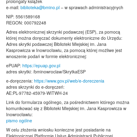
prolongaty książek
e-mail:
biblioteka@bmino.pl
– w sprawach administracyjnych
NIP: 5561589168
REGON: 000792248
Adres elektronicznej skrzynki podawczej (ESP), za pomocą
której można doręczać dokumenty elektroniczne do Urzędu:
Adres skrytki podawczej Biblioteki Miejskiej im. Jana
Kasprowicza w Inowrocławiu, za pomocą której możliwe jest
wnoszenie podań w formie elektronicznej:
ePUAP:
https://epuap.gov.pl
adres skrytki: /bminowroclaw/SkrytkaESP
e-doręczenia:
https://www.gov.pl/web/e-doreczenia
adres skrzynki do e-doręczeń:
AE:PL-97782-45979-WITWH-24
Link do formularza ogólnego, za pośrednictwem którego można
komunikować się z Biblioteki Miejskiej im. Jana Kasprowicza w
Inowrocławiu:
pismo ogólne
W celu złożenia wniosku konieczne jest posiadanie na
Elektronicznej Platformie Usług Administracji Publicznej