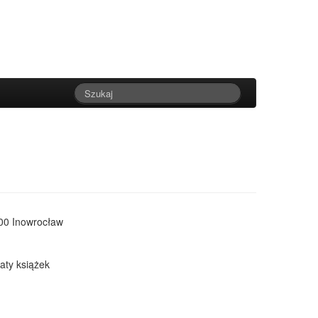
100 Inowrocław
gaty książek