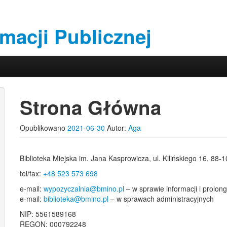
rmacji Publicznej
Strona Główna
Opublikowano
2021-06-30
Autor:
Aga
Biblioteka Miejska im. Jana Kasprowicza, ul. Kilińskiego 16, 88-
tel/fax:
+48 523 573 698
e-mail:
wypozyczalnia@bmino.pl
– w sprawie informacji i prolon
e-mail:
biblioteka@bmino.pl
– w sprawach administracyjnych
NIP: 5561589168
REGON: 000792248