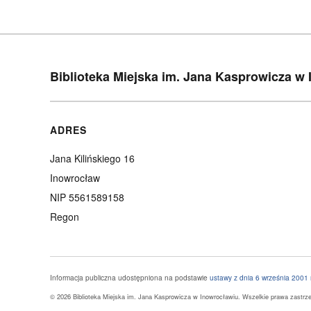
Biblioteka Miejska im. Jana Kasprowicza w
ADRES
Jana Kilińskiego 16
Inowrocław
NIP 5561589158
Regon
Informacja publiczna udostępniona na podstawie
ustawy z dnia 6 września 2001 r
© 2026 Biblioteka Miejska im. Jana Kasprowicza w Inowrocławiu. Wszelkie prawa zastrz