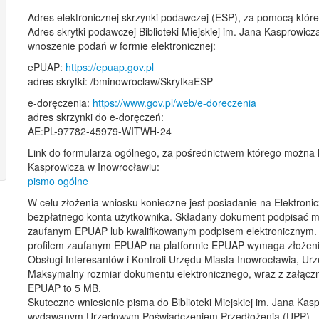
Adres elektronicznej skrzynki podawczej (ESP), za pomocą któr
Adres skrytki podawczej Biblioteki Miejskiej im. Jana Kasprowic
wnoszenie podań w formie elektronicznej:
ePUAP:
https://epuap.gov.pl
adres skrytki: /bminowroclaw/SkrytkaESP
e-doręczenia:
https://www.gov.pl/web/e-doreczenia
adres skrzynki do e-doręczeń:
AE:PL-97782-45979-WITWH-24
Link do formularza ogólnego, za pośrednictwem którego można ko
Kasprowicza w Inowrocławiu:
pismo ogólne
W celu złożenia wniosku konieczne jest posiadanie na Elektronic
bezpłatnego konta użytkownika. Składany dokument podpisać m
zaufanym EPUAP lub kwalifikowanym podpisem elektronicznym. 
profilem zaufanym EPUAP na platformie EPUAP wymaga złożeni
Obsługi Interesantów i Kontroli Urzędu Miasta Inowrocławia, 
Maksymalny rozmiar dokumentu elektronicznego, wraz z załączni
EPUAP to 5 MB.
Skuteczne wniesienie pisma do Biblioteki Miejskiej im. Jana Ka
wydawanym Urzędowym Poświadczeniem Przedłożenia (UPP).