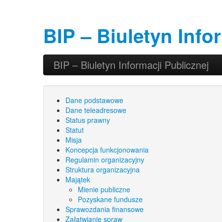
BIP – Biuletyn Info
Przeskocz do tekstu
Przeskocz do widgetów
BIP – Biuletyn Informacji Publicznej
Główne menu
Dane podstawowe
Dane teleadresowe
Status prawny
Statut
Misja
Koncepcja funkcjonowania
Regulamin organizacyjny
Struktura organizacyjna
Majątek
Mienie publiczne
Pozyskane fundusze
Sprawozdania finansowe
Załatwianie spraw