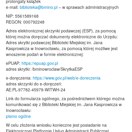
prolongaty książek
e-mail:
biblioteka@bmino.pl
– w sprawach administracyjnych
NIP: 5561589168
REGON: 000792248
Adres elektronicznej skrzynki podawczej (ESP), za pomocą
której można doręczać dokumenty elektroniczne do Urzędu:
Adres skrytki podawczej Biblioteki Miejskiej im. Jana
Kasprowicza w Inowrocławiu, za pomocą której możliwe jest
wnoszenie podań w formie elektronicznej:
ePUAP:
https://epuap.gov.pl
adres skrytki: /bminowroclaw/SkrytkaESP
e-doręczenia:
https://www.gov.pl/web/e-doreczenia
adres skrzynki do e-doręczeń:
AE:PL-97782-45979-WITWH-24
Link do formularza ogólnego, za pośrednictwem którego można
komunikować się z Biblioteki Miejskiej im. Jana Kasprowicza w
Inowrocławiu:
pismo ogólne
W celu złożenia wniosku konieczne jest posiadanie na
Elektronicznej Platformie Usług Administracji Publicznej