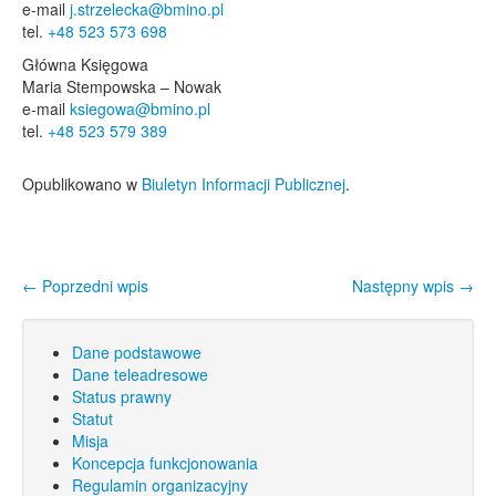
e-mail
j.strzelecka@bmino.pl
tel.
+48 523 573 698
Główna Księgowa
Maria Stempowska – Nowak
e-mail
ksiegowa@bmino.pl
tel.
+48 523 579 389
Opublikowano w
Biuletyn Informacji Publicznej
.
←
Poprzedni wpis
Następny wpis
→
Nawigacja wpisu
Dane podstawowe
Dane teleadresowe
Status prawny
Statut
Misja
Koncepcja funkcjonowania
Regulamin organizacyjny