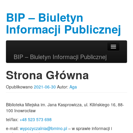
BIP – Biuletyn
Informacji Publicznej
Przeskocz do tekstu
Przeskocz do widgetów
Główne menu
BIP – Biuletyn Informacji Publicznej
Strona Główna
Opublikowano
2021-06-30
Autor:
Aga
Biblioteka Miejska im. Jana Kasprowicza, ul. Kilińskiego 16, 88-
100 Inowrocław
tel/fax:
+48 523 573 698
e-mail:
wypozyczalnia@bmino.pl
– w sprawie informacji i