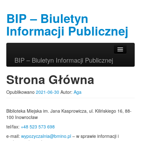
BIP – Biuletyn
Informacji Publicznej
Przeskocz do tekstu
Przeskocz do widgetów
Główne menu
BIP – Biuletyn Informacji Publicznej
Strona Główna
Opublikowano
2021-06-30
Autor:
Aga
Biblioteka Miejska im. Jana Kasprowicza, ul. Kilińskiego 16, 88-
100 Inowrocław
tel/fax:
+48 523 573 698
e-mail:
wypozyczalnia@bmino.pl
– w sprawie informacji i