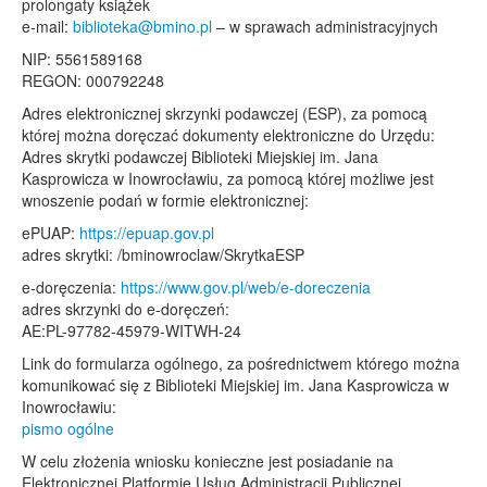
prolongaty książek
e-mail:
biblioteka@bmino.pl
– w sprawach administracyjnych
NIP: 5561589168
REGON: 000792248
Adres elektronicznej skrzynki podawczej (ESP), za pomocą
której można doręczać dokumenty elektroniczne do Urzędu:
Adres skrytki podawczej Biblioteki Miejskiej im. Jana
Kasprowicza w Inowrocławiu, za pomocą której możliwe jest
wnoszenie podań w formie elektronicznej:
ePUAP:
https://epuap.gov.pl
adres skrytki: /bminowroclaw/SkrytkaESP
e-doręczenia:
https://www.gov.pl/web/e-doreczenia
adres skrzynki do e-doręczeń:
AE:PL-97782-45979-WITWH-24
Link do formularza ogólnego, za pośrednictwem którego można
komunikować się z Biblioteki Miejskiej im. Jana Kasprowicza w
Inowrocławiu:
pismo ogólne
W celu złożenia wniosku konieczne jest posiadanie na
Elektronicznej Platformie Usług Administracji Publicznej