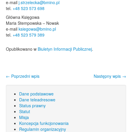
e-mail
j.strzelecka@bmino.pl
tel.
+48 523 573 698
Główna Księgowa
Maria Stempowska – Nowak
e-mail
ksiegowa@bmino.pl
tel.
+48 523 579 389
Opublikowano w
Biuletyn Informacji Publicznej
.
←
Poprzedni wpis
Następny wpis
→
Nawigacja wpisu
Dane podstawowe
Dane teleadresowe
Status prawny
Statut
Misja
Koncepcja funkcjonowania
Regulamin organizacyjny