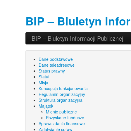
BIP – Biuletyn Info
Przeskocz do tekstu
Przeskocz do widgetów
BIP – Biuletyn Informacji Publicznej
Główne menu
Dane podstawowe
Dane teleadresowe
Status prawny
Statut
Misja
Koncepcja funkcjonowania
Regulamin organizacyjny
Struktura organizacyjna
Majątek
Mienie publiczne
Pozyskane fundusze
Sprawozdania finansowe
Załatwianie spraw