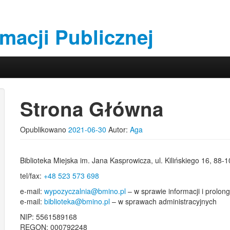
rmacji Publicznej
Strona Główna
Opublikowano
2021-06-30
Autor:
Aga
Biblioteka Miejska im. Jana Kasprowicza, ul. Kilińskiego 16, 88-
tel/fax:
+48 523 573 698
e-mail:
wypozyczalnia@bmino.pl
– w sprawie informacji i prolon
e-mail:
biblioteka@bmino.pl
– w sprawach administracyjnych
NIP: 5561589168
REGON: 000792248