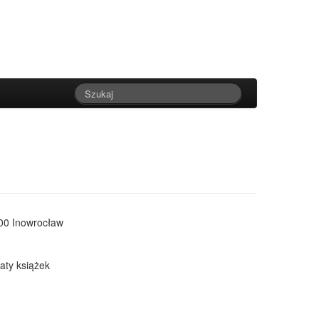
100 Inowrocław
gaty książek