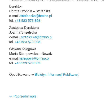
Dyrektor
Dorota Drobnik – Stefańska
e-mail
dstefanska@bmino.pl
tel.
+48 523 573 698
Zastępca Dyrektora
Joanna Strzelecka
e-mail
j.strzelecka@bmino.pl
tel.
+48 523 573 698
Główna Księgowa
Maria Stempowska – Nowak
e-mail
ksiegowa@bmino.pl
tel.
+48 523 579 389
Opublikowano w
Biuletyn Informacji Publicznej
.
←
Poprzedni wpis
Nawigacja wpisu