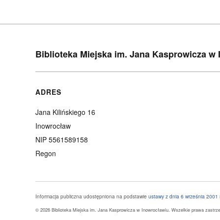
Biblioteka Miejska im. Jana Kasprowicza w
ADRES
Jana Kilińskiego 16
Inowrocław
NIP 5561589158
Regon
Informacja publiczna udostępniona na podstawie
ustawy z dnia 6 września 2001 r
© 2026 Biblioteka Miejska im. Jana Kasprowicza w Inowrocławiu. Wszelkie prawa zastrz