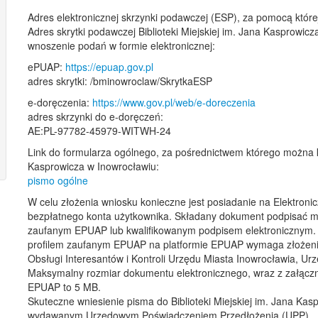
Adres elektronicznej skrzynki podawczej (ESP), za pomocą któr
Adres skrytki podawczej Biblioteki Miejskiej im. Jana Kasprowic
wnoszenie podań w formie elektronicznej:
ePUAP:
https://epuap.gov.pl
adres skrytki: /bminowroclaw/SkrytkaESP
e-doręczenia:
https://www.gov.pl/web/e-doreczenia
adres skrzynki do e-doręczeń:
AE:PL-97782-45979-WITWH-24
Link do formularza ogólnego, za pośrednictwem którego można ko
Kasprowicza w Inowrocławiu:
pismo ogólne
W celu złożenia wniosku konieczne jest posiadanie na Elektronic
bezpłatnego konta użytkownika. Składany dokument podpisać m
zaufanym EPUAP lub kwalifikowanym podpisem elektronicznym. 
profilem zaufanym EPUAP na platformie EPUAP wymaga złożeni
Obsługi Interesantów i Kontroli Urzędu Miasta Inowrocławia, 
Maksymalny rozmiar dokumentu elektronicznego, wraz z załączni
EPUAP to 5 MB.
Skuteczne wniesienie pisma do Biblioteki Miejskiej im. Jana Ka
wydawanym Urzędowym Poświadczeniem Przedłożenia (UPP).