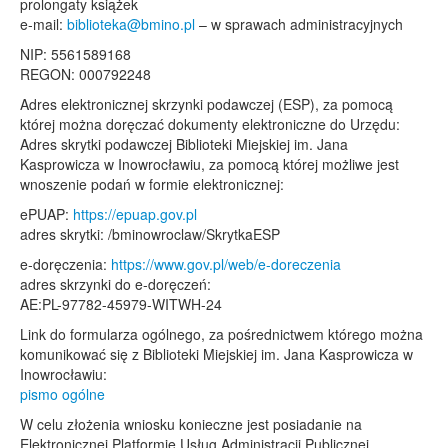
prolongaty książek
e-mail:
biblioteka@bmino.pl
– w sprawach administracyjnych
NIP: 5561589168
REGON: 000792248
Adres elektronicznej skrzynki podawczej (ESP), za pomocą
której można doręczać dokumenty elektroniczne do Urzędu:
Adres skrytki podawczej Biblioteki Miejskiej im. Jana
Kasprowicza w Inowrocławiu, za pomocą której możliwe jest
wnoszenie podań w formie elektronicznej:
ePUAP:
https://epuap.gov.pl
adres skrytki: /bminowroclaw/SkrytkaESP
e-doręczenia:
https://www.gov.pl/web/e-doreczenia
adres skrzynki do e-doręczeń:
AE:PL-97782-45979-WITWH-24
Link do formularza ogólnego, za pośrednictwem którego można
komunikować się z Biblioteki Miejskiej im. Jana Kasprowicza w
Inowrocławiu:
pismo ogólne
W celu złożenia wniosku konieczne jest posiadanie na
Elektronicznej Platformie Usług Administracji Publicznej