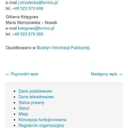
e-mail
j.strzelecka@bmino.pl
tel.
+48 523 573 698
Główna Księgowa
Maria Stempowska – Nowak
e-mail
ksiegowa@bmino.pl
tel.
+48 523 579 389
Opublikowano w
Biuletyn Informacji Publicznej
.
←
Poprzedni wpis
Następny wpis
→
Nawigacja wpisu
Dane podstawowe
Dane teleadresowe
Status prawny
Statut
Misja
Koncepcja funkcjonowania
Regulamin organizacyjny