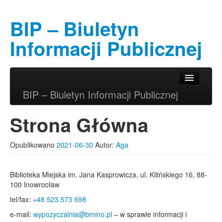
BIP – Biuletyn
Informacji Publicznej
Przeskocz do tekstu
Przeskocz do widgetów
Główne menu
BIP – Biuletyn Informacji Publicznej
Strona Główna
Opublikowano
2021-06-30
Autor:
Aga
Biblioteka Miejska im. Jana Kasprowicza, ul. Kilińskiego 16, 88-
100 Inowrocław
tel/fax:
+48 523 573 698
e-mail:
wypozyczalnia@bmino.pl
– w sprawie informacji i