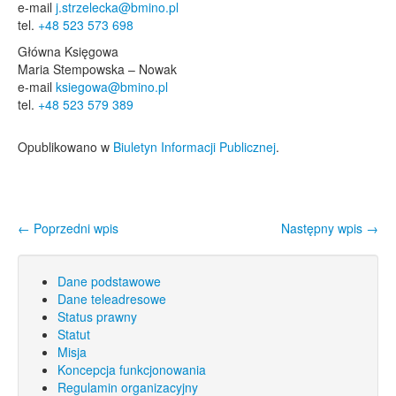
e-mail
j.strzelecka@bmino.pl
tel.
+48 523 573 698
Główna Księgowa
Maria Stempowska – Nowak
e-mail
ksiegowa@bmino.pl
tel.
+48 523 579 389
Opublikowano w
Biuletyn Informacji Publicznej
.
←
Poprzedni wpis
Następny wpis
→
Nawigacja wpisu
Dane podstawowe
Dane teleadresowe
Status prawny
Statut
Misja
Koncepcja funkcjonowania
Regulamin organizacyjny