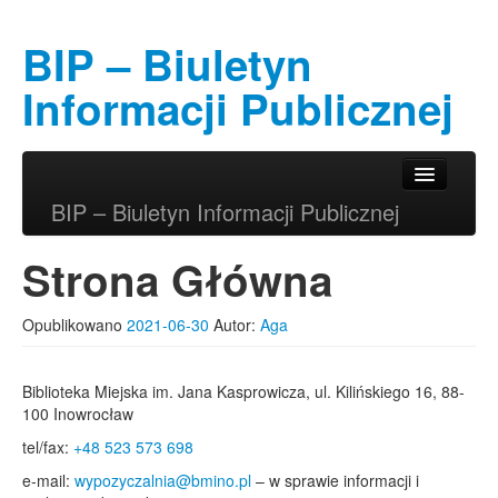
BIP – Biuletyn
Informacji Publicznej
Przeskocz do tekstu
Przeskocz do widgetów
Główne menu
BIP – Biuletyn Informacji Publicznej
Strona Główna
Opublikowano
2021-06-30
Autor:
Aga
Biblioteka Miejska im. Jana Kasprowicza, ul. Kilińskiego 16, 88-
100 Inowrocław
tel/fax:
+48 523 573 698
e-mail:
wypozyczalnia@bmino.pl
– w sprawie informacji i