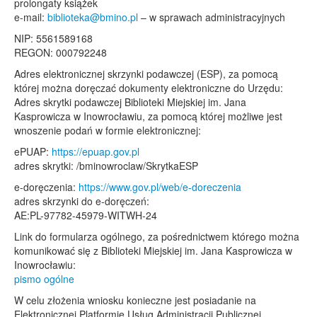
prolongaty książek
e-mail:
biblioteka@bmino.pl
– w sprawach administracyjnych
NIP: 5561589168
REGON: 000792248
Adres elektronicznej skrzynki podawczej (ESP), za pomocą
której można doręczać dokumenty elektroniczne do Urzędu:
Adres skrytki podawczej Biblioteki Miejskiej im. Jana
Kasprowicza w Inowrocławiu, za pomocą której możliwe jest
wnoszenie podań w formie elektronicznej:
ePUAP:
https://epuap.gov.pl
adres skrytki: /bminowroclaw/SkrytkaESP
e-doręczenia:
https://www.gov.pl/web/e-doreczenia
adres skrzynki do e-doręczeń:
AE:PL-97782-45979-WITWH-24
Link do formularza ogólnego, za pośrednictwem którego można
komunikować się z Biblioteki Miejskiej im. Jana Kasprowicza w
Inowrocławiu:
pismo ogólne
W celu złożenia wniosku konieczne jest posiadanie na
Elektronicznej Platformie Usług Administracji Publicznej