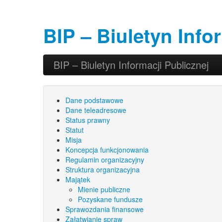
BIP – Biuletyn Info
Przeskocz do tekstu
Przeskocz do widgetów
BIP – Biuletyn Informacji Publicznej
Główne menu
Dane podstawowe
Dane teleadresowe
Status prawny
Statut
Misja
Koncepcja funkcjonowania
Regulamin organizacyjny
Struktura organizacyjna
Majątek
Mienie publiczne
Pozyskane fundusze
Sprawozdania finansowe
Załatwianie spraw