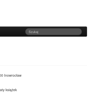
100 Inowrocław
gaty książek