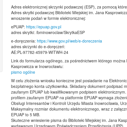
Adres elektronicznej skrzynki podawczej (ESP), za pomocą któr
Adres skrytki podawczej Biblioteki Miejskiej im. Jana Kasprowic
wnoszenie podań w formie elektronicznej:
ePUAP:
https://epuap.gov.pl
adres skrytki: /bminowroclaw/SkrytkaESP
e-doręczenia:
https://www.gov.pl/web/e-doreczenia
adres skrzynki do e-doręczeń:
AE:PL-97782-45979-WITWH-24
Link do formularza ogólnego, za pośrednictwem którego można ko
Kasprowicza w Inowrocławiu:
pismo ogólne
W celu złożenia wniosku konieczne jest posiadanie na Elektronic
bezpłatnego konta użytkownika. Składany dokument podpisać m
zaufanym EPUAP lub kwalifikowanym podpisem elektronicznym. 
profilem zaufanym EPUAP na platformie EPUAP wymaga złożeni
Obsługi Interesantów i Kontroli Urzędu Miasta Inowrocławia, 
Maksymalny rozmiar dokumentu elektronicznego, wraz z załączni
EPUAP to 5 MB.
Skuteczne wniesienie pisma do Biblioteki Miejskiej im. Jana Ka
wydawanym Urzędowym Poświadczeniem Przedłożenia (UPP).