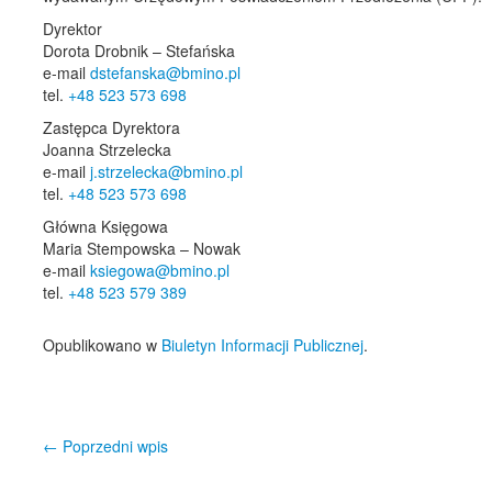
Dyrektor
Dorota Drobnik – Stefańska
e-mail
dstefanska@bmino.pl
tel.
+48 523 573 698
Zastępca Dyrektora
Joanna Strzelecka
e-mail
j.strzelecka@bmino.pl
tel.
+48 523 573 698
Główna Księgowa
Maria Stempowska – Nowak
e-mail
ksiegowa@bmino.pl
tel.
+48 523 579 389
Opublikowano w
Biuletyn Informacji Publicznej
.
←
Poprzedni wpis
Nawigacja wpisu