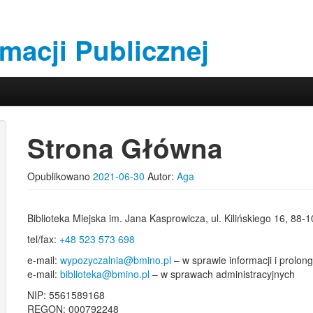
rmacji Publicznej
Strona Główna
Opublikowano
2021-06-30
Autor:
Aga
Biblioteka Miejska im. Jana Kasprowicza, ul. Kilińskiego 16, 88-
tel/fax:
+48 523 573 698
e-mail:
wypozyczalnia@bmino.pl
– w sprawie informacji i prolon
e-mail:
biblioteka@bmino.pl
– w sprawach administracyjnych
NIP: 5561589168
REGON: 000792248