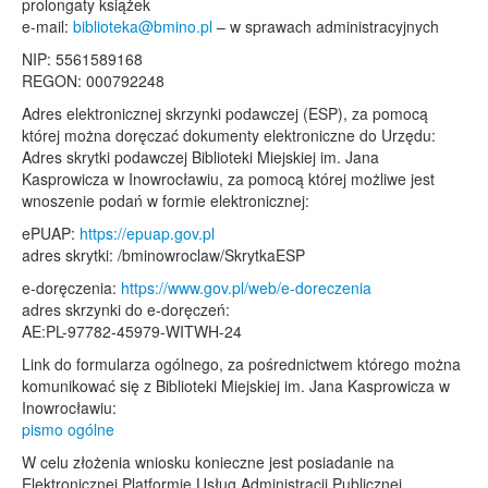
prolongaty książek
e-mail:
biblioteka@bmino.pl
– w sprawach administracyjnych
NIP: 5561589168
REGON: 000792248
Adres elektronicznej skrzynki podawczej (ESP), za pomocą
której można doręczać dokumenty elektroniczne do Urzędu:
Adres skrytki podawczej Biblioteki Miejskiej im. Jana
Kasprowicza w Inowrocławiu, za pomocą której możliwe jest
wnoszenie podań w formie elektronicznej:
ePUAP:
https://epuap.gov.pl
adres skrytki: /bminowroclaw/SkrytkaESP
e-doręczenia:
https://www.gov.pl/web/e-doreczenia
adres skrzynki do e-doręczeń:
AE:PL-97782-45979-WITWH-24
Link do formularza ogólnego, za pośrednictwem którego można
komunikować się z Biblioteki Miejskiej im. Jana Kasprowicza w
Inowrocławiu:
pismo ogólne
W celu złożenia wniosku konieczne jest posiadanie na
Elektronicznej Platformie Usług Administracji Publicznej