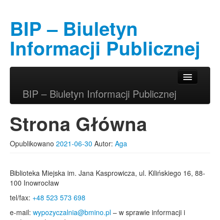
BIP – Biuletyn
Informacji Publicznej
Przeskocz do tekstu
Przeskocz do widgetów
Główne menu
BIP – Biuletyn Informacji Publicznej
Strona Główna
Opublikowano
2021-06-30
Autor:
Aga
Biblioteka Miejska im. Jana Kasprowicza, ul. Kilińskiego 16, 88-
100 Inowrocław
tel/fax:
+48 523 573 698
e-mail:
wypozyczalnia@bmino.pl
– w sprawie informacji i