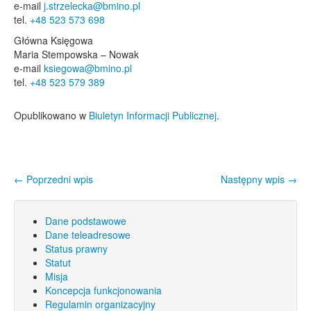
e-mail
j.strzelecka@bmino.pl
tel.
+48 523 573 698
Główna Księgowa
Maria Stempowska – Nowak
e-mail
ksiegowa@bmino.pl
tel.
+48 523 579 389
Opublikowano w
Biuletyn Informacji Publicznej
.
←
Poprzedni wpis
Następny wpis
→
Nawigacja wpisu
Dane podstawowe
Dane teleadresowe
Status prawny
Statut
Misja
Koncepcja funkcjonowania
Regulamin organizacyjny